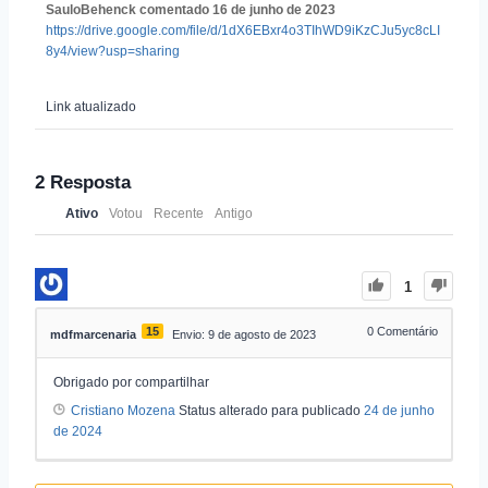
SauloBehenck
comentado
16 de junho de 2023
https://drive.google.com/file/d/1dX6EBxr4o3TIhWD9iKzCJu5yc8cLI
8y4/view?usp=sharing
Link atualizado
2
Resposta
Ativo
Votou
Recente
Antigo
1
15
0
Comentário
mdfmarcenaria
Envio: 9 de agosto de 2023
Obrigado por compartilhar
Cristiano Mozena
Status alterado para publicado
24 de junho
de 2024