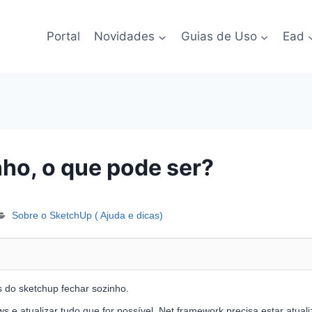
Portal
Novidades
Guias de Uso
Ead
ho, o que pode ser?
Sobre o SketchUp ( Ajuda e dicas)
s do sketchup fechar sozinho.
s e atualizar tudo que for possível. Net framework precisa estar atuali