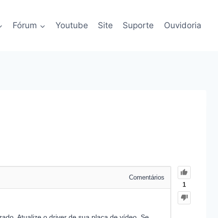
Fórum
Youtube
Site
Suporte
Ouvidoria
Comentários
1
zado. Atualize o driver de sua placa de vídeo. Se